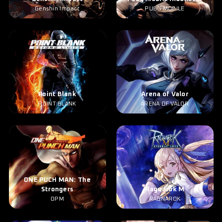
Genshin Impact
PUBG MOBILE
Point Blank
Arena of Valor
POINT BLANK
ARENA OF VALOR
ONE PUCH MAN: The
Strongers
Ragnarok M
OPM
RAGNAROK