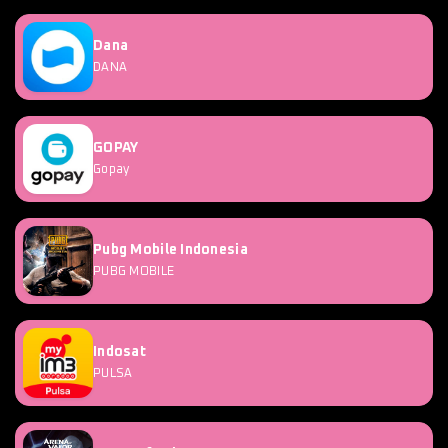
Dana
DANA
GOPAY
Gopay
Pubg Mobile Indonesia
PUBG MOBILE
Indosat
PULSA