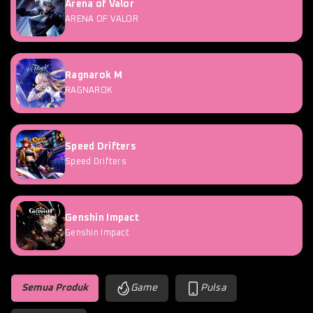
Arena of Valor
ARENA OF VALOR
Ragnarok M
RAGNAROK
Speed Drifters
Speed Drifters
Genshin Impact
Genshin Impact
Semua Produk
Game
Pulsa