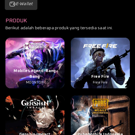
E-Wallet
PRODUK
Berikut adalah beberapa produk yang tersedia saat ini.
Mobile Legend: Bang
Bang
Free Fire
MOONTON
Free Fire
Genshin Impact
Pubg Mobile Indonesia