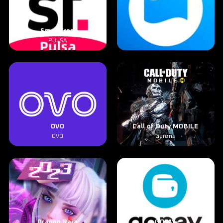
Smartfren
Dana
PULSA
DANA
OVO
Call of Duty MOBILE
OVO
Garena
Dragon Raja
GOPAY