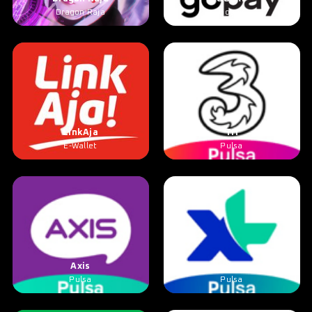
Dragon Raja
Gopay
LinkAja
Tri
E-Wallet
Pulsa
Axis
XL
Pulsa
Pulsa