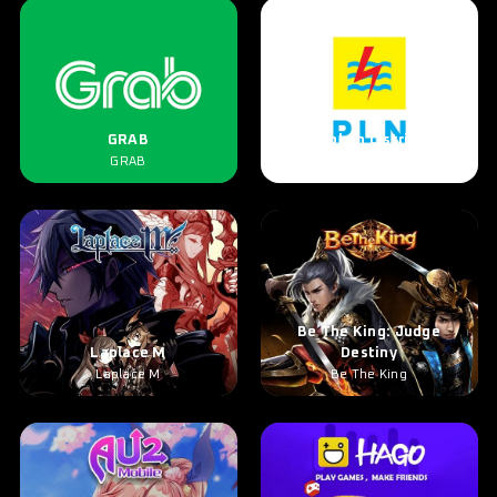
GRAB
Token Listrik
GRAB
Token Listrik
Be The King: Judge
Laplace M
Destiny
Laplace M
Be The King