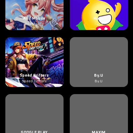
AU2 Mobile
Hago
AU2 Mobile
hago
Speed Drifters
By.U
Speed Drifters
By.U
GOOGLE PLAY
MAXIM