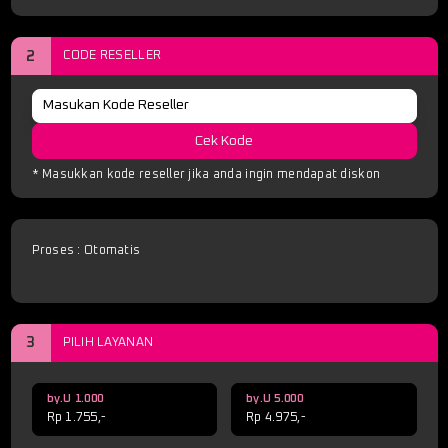
2
CODE RESELLER
Cek Kode
* Masukkan kode reseller jika anda ingin mendapat diskon
Proses : Otomatis
3
PILIH LAYANAN
by.U 1.000
by.U 5.000
Rp 1.755,-
Rp 4.975,-