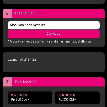
2
CODE RESELLER
Cek Kode
* Masukkan kode reseller jika anda ingin mendapat diskon
Layanan Aktif 24 Jam
3
PILIH LAYANAN
PLN 100.000
PLN 500.000
Rp 110.014,-
Rp 550.028,-