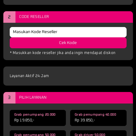
2
CODE RESELLER
Cek Kode
* Masukkan kode reseller jika anda ingin mendapat diskon
Layanan Aktif 24 Jam
3
PILIH LAYANAN
Grab penumpang 20.000
Grab penumpang 40.000
Rp 19.850,-
Rp 39.850,-
Grab penumpang 50.000
Grab driver 50.000